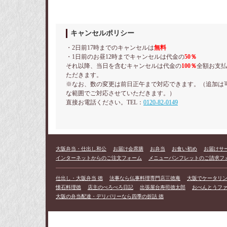
キャンセルポリシー
・2日前17時までのキャンセルは
無料
・1日前のお昼12時までキャンセルは代金の
50％
それ以降、当日を含むキャンセルは代金の
100％
全額お支払
ただきます。
※なお、数の変更は前日正午まで対応できます。（追加は
な範囲でご対応させていただきます。）
直接お電話ください。TEL：
0120-82-0149
大阪弁当・仕出し和公
お届け会席膳
お弁当
お食い初め
お届けサ
インターネットからのご注文フォーム
メニューパンフレットのご請求フ
仕出し・大阪弁当 徳
法事なら仏事料理専門店三徳庵
大阪でケータリングな
懐石料理徳
店主のぺろぺろ日記
出張屋台寿司徳太郎
おべんとうフ
大阪の弁当配達・デリバリーなら四季の折詰 徳