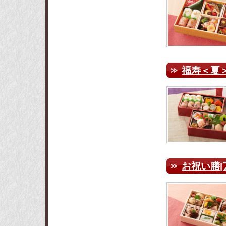
福寿＜夏＞
お祝い膳[