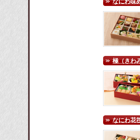
なにわ味め
極（きわ
なにわ花筏