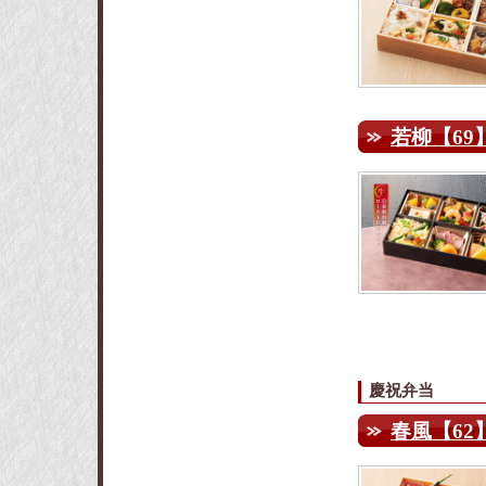
若柳【69
慶祝弁当
春風【62