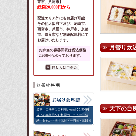
東市、八尾市】
総額20,000円から
配達エリア外にもお届け可能
その他大阪府下及び、尼崎市、
西宮市、芦屋市、神戸市、京都
市、奈良市など別途配達料にて
お届けいたします。
月替り炊
お弁当の容器回収は税込価格
2,200円も承っております。
天下の台所2
慶事・ご法事にご利用いただく2,500円
以上の本格的なお料理のメニュー（結
納・お祝い・四十九日・一周忌・三回忌
などに）