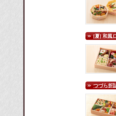
[夏] 和
つづら折詰