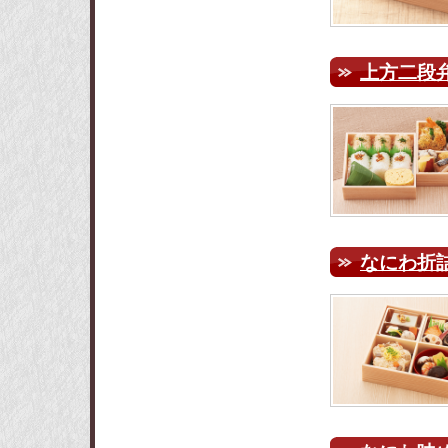
上方二段弁
なにわ折詰