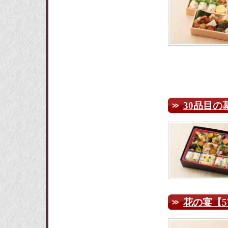
30品目の
花の宴【5