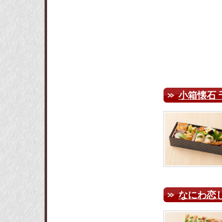
小箱懐石 
なにわ恋し