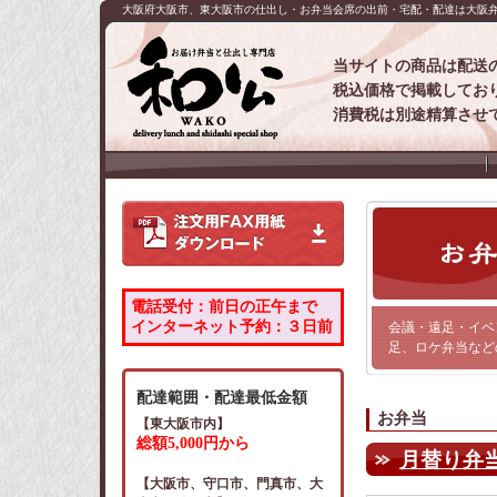
大阪府大阪市、東大阪市の仕出し・お弁当会席の出前・宅配・配達は大阪弁
当サイトの商品は配送
税込価格で掲載してお
消費税は別途精算させ
電話受付：前日の正午まで
インターネット予約：３日前
会議・遠足・イベ
足、ロケ弁当など
配達範囲・配達最低金額
お弁当
【東大阪市内】
総額5,000円から
月替り弁当
【大阪市、守口市、門真市、大