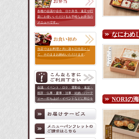
各種の会議や会合、ロケ弁当・遠足や行
楽にお使いいただけるお手軽なお弁当の
メニューです。
なにわめ
当店ではお料理と共に器を記念品とし
て、そのままお納めいただけます
。
会議・イベント・ロケ・運動会・遠足・
祝辞・仏事・慶事・法事・結納・パーテ
NORIの
ィー・打ち上げ・イベントなどに和公を
お使い下さい。