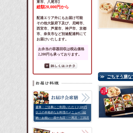
東市、八尾市】
総額20,000円から
配達エリア外にもお届け可能
その他大阪府下及び、尼崎市、
西宮市、芦屋市、神戸市、京都
市、奈良市など別途配達料にて
お届けいたします。
お弁当の容器回収は税込価格
2,200円も承っております。
ごちそう膳なで
慶事・ご法事にご利用いただく2,500円
以上の本格的なお料理のメニュー（結
納・お祝い・四十九日・一周忌・三回忌
などに）