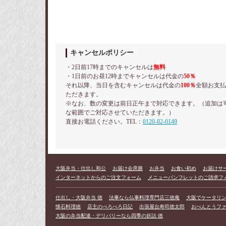
キャンセルポリシー
・2日前17時までのキャンセルは
無料
・1日前のお昼12時までキャンセルは代金の
50％
それ以降、当日を含むキャンセルは代金の
100％
全額お支払
ただきます。
※なお、数の変更は前日正午まで対応できます。（追加は
な範囲でご対応させていただきます。）
直接お電話ください。TEL：
0120-82-0149
大阪弁当・仕出し和公
お届け会席膳
お弁当
お食い初め
お届けサ
インターネットからのご注文フォーム
メニューパンフレットのご請求フ
仕出し・大阪弁当 徳
法事なら仏事料理専門店三徳庵
大阪でケータリングな
懐石料理徳
店主のぺろぺろ日記
出張屋台寿司徳太郎
おべんとうフ
大阪の弁当配達・デリバリーなら四季の折詰 徳