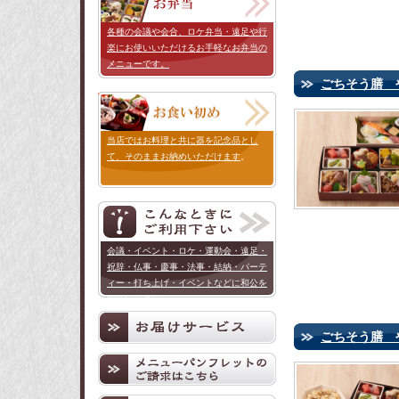
各種の会議や会合、ロケ弁当・遠足や行
楽にお使いいただけるお手軽なお弁当の
メニューです。
ごちそう膳 
当店ではお料理と共に器を記念品とし
て、そのままお納めいただけます
。
会議・イベント・ロケ・運動会・遠足・
祝辞・仏事・慶事・法事・結納・パーテ
ィー・打ち上げ・イベントなどに和公を
お使い下さい。
ごちそう膳 や