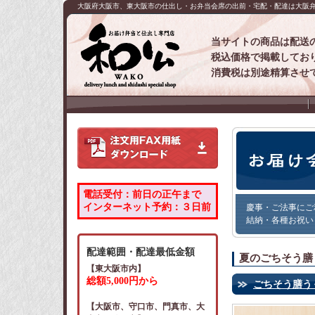
大阪府大阪市、東大阪市の仕出し・お弁当会席の出前・宅配・配達は大阪弁
当サイトの商品は配送
税込価格で掲載してお
消費税は別途精算させ
電話受付：前日の正午まで
インターネット予約：３日前
慶事・ご法事にご
結納・各種お祝い
配達範囲・配達最低金額
夏のごちそう膳
【東大阪市内】
総額5,000円から
ごちそう膳うぐ
【大阪市、守口市、門真市、大